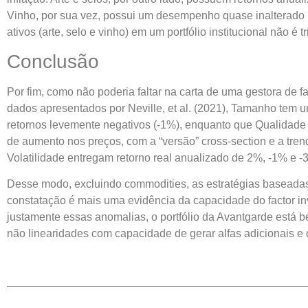
Vinho, por sua vez, possui um desempenho quase inalterado n
ativos (arte, selo e vinho) em um portfólio institucional não é tri
Conclusão
Por fim, como não poderia faltar na carta de uma gestora de 
dados apresentados por Neville, et al. (2021), Tamanho tem um
retornos levemente negativos (-1%), enquanto que Qualidade
de aumento nos preços, com a “versão” cross-section e a trend
Volatilidade entregam retorno real anualizado de 2%, -1% e -
Desse modo, excluindo commodities, as estratégias baseadas 
constatação é mais uma evidência da capacidade do factor i
justamente essas anomalias, o portfólio da Avantgarde está b
não linearidades com capacidade de gerar alfas adicionais e