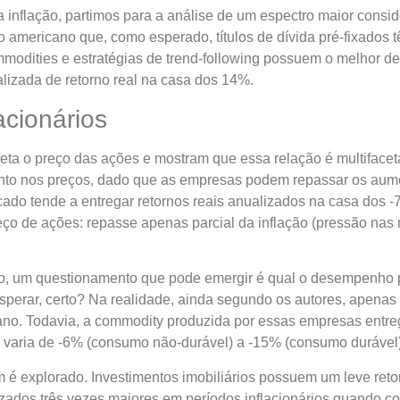
 inflação, partimos para a análise de um espectro maior consid
 americano que, como esperado, títulos de dívida pré-fixado
mmodities e estratégias de trend-following possuem o melhor 
zada de retorno real na casa dos 14%​​.
acionários
eta o preço das ações e mostram que essa relação é multifaceta
to nos preços, dado que as empresas podem repassar os aume
rcado tende a entregar retornos reais anualizados na casa dos 
eço de ações: repasse apenas parcial da inflação (pressão nas
, um questionamento que pode emergir é qual o desempenho po
sperar, certo? Na realidade, ainda segundo os autores, apenas 
o ano. Todavia, a commodity produzida por essas empresas entr
es varia de -6% (consumo não-durável) a -15% (consumo durável)
é explorado. Investimentos imobiliários possuem um leve retor
lizados três vezes maiores em períodos inflacionários quando c