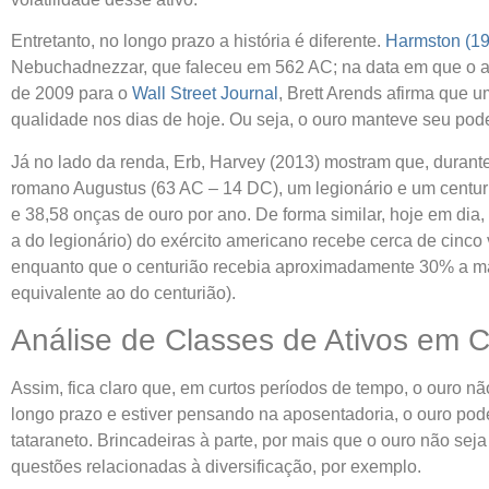
Entretanto, no longo prazo a história é diferente.
Harmston (1
Nebuchadnezzar, que faleceu em 562 AC; na data em que o ar
de 2009 para o
Wall Street Journal
, Brett Arends afirma que
qualidade nos dias de hoje. Ou seja, o ouro manteve seu pod
Já no lado da renda, Erb, Harvey (2013) mostram que, durant
romano Augustus (63 AC – 14 DC), um legionário e um centur
e 38,58 onças de ouro por ano. De forma similar, hoje em dia,
a do legionário) do exército americano recebe cerca de cinco
enquanto que o centurião recebia aproximadamente 30% a ma
equivalente ao do centurião).
Análise de Classes de Ativos em Co
Assim, fica claro que, em curtos períodos de tempo, o ouro n
longo prazo e estiver pensando na aposentadoria, o ouro pod
tataraneto. Brincadeiras à parte, por mais que o ouro não seja
questões relacionadas à diversificação, por exemplo.