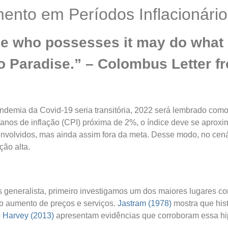
mento em Períodos Inflacionári
he who possesses it may do what h
to Paradise.” – Colombus Letter f
 pandemia da Covid-19 seria transitória, 2022 será lembrado com
nos de inflação (CPI) próxima de 2%, o índice deve se aproxim
nvolvidos, mas ainda assim fora da meta. Desse modo, no cenár
ão alta​
​.
 generalista, primeiro investigamos um dos maiores lugares 
 o aumento de preços e serviços.
Jastram (1978)
mostra que his
 Harvey (2013)
apresentam evidências que corroboram essa hip