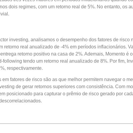
os dois regimes, com um retorno real de 5%. No entanto, os a
vial​
​.
factor investing, analisamos o desempenho dos fatores de risco
 retorno real anualizado de -4% em períodos inflacionários. Va
 entrega retorno positivo na casa de 2%. Ademais, Momento é 
-following tendo um retorno real anualizado de 8%. Por fim, In
3%, respectivamente.
em fatores de risco são as que melhor permitem navegar o mer
nvesting de gerar retornos superiores com consistência. Com m
em posicionado para capturar o prêmio de risco gerado por cada
 descorrelacionados.