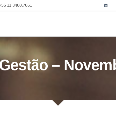
+55 11 3400.7061
E FAZEMOS
FUNDOS
COMO INVESTIR
IDEIAS & INS
 Gestão – Novem