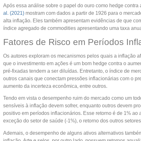
Após essa análise sobre o papel do ouro como hedge contra a
al. (2021)
mostram com dados a partir de 1926 para o mercado
alta inflação. Eles também apresentam evidências de que co
índice agregado de commodities apresentando uma taxa anuali
Fatores de Risco em Períodos Infl
Os autores exploram os mecanismos pelos quais a inflação af
que o investimento em ações é um bom hedge contra o aumen
pré-fixadas tendem a ser diluídas. Entretanto, o índice de me
outros canais que conectam pressões inflacionárias com o pr
aumento da incerteza econômica, entre outros.
Tendo em vista o desempenho ruim do mercado como um todo
sensíveis à inflação devem sofrer, enquanto outros devem pro
positivo em períodos inflacionários. Esse retorno é de 1% a
exceção do setor de saúde (-1%), o retorno dos outros setor
Ademais, o desempenho de alguns ativos alternativos também 
inflação. Arte e selos, por outro lado, possuem retornos anua