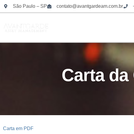
São Paulo – SP
contato@avantgardeam.com.br
HOME
QUEM SOMOS
O QU
CONTATO
Carta da
Carta em PDF