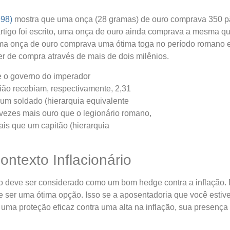
998)
mostra que uma onça (28 gramas) de ouro comprava 350 pã
tigo foi escrito, uma onça de ouro ainda comprava a mesma qu
 uma onça de ouro comprava uma ótima toga no período romano 
er de compra através de mais de dois milênios.
e o governo do imperador
ião recebiam, respectivamente, 2,31
 um soldado (hierarquia equivalente
 vezes mais ouro que o legionário romano,
is que um capitão (hierarquia
ntexto Inflacionário
ão deve ser considerado como um bom hedge contra a inflação. E
e ser uma ótima opção. Isso se a aposentadoria que você estive
 uma proteção eficaz contra uma alta na inflação, sua presença 