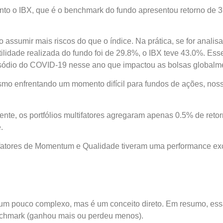
nto o IBX, que é o benchmark do fundo apresentou retorno de 
ssumir mais riscos do que o índice. Na prática, se for analisar 
lidade realizada do fundo foi de 29.8%, o IBX teve 43.0%. Esse
sódio do COVID-19 nesse ano que impactou as bolsas globalm
smo enfrentando um momento difícil para fundos de ações, nosso
mente, os portfólios multifatores agregaram apenas 0.5% de r
.
atores de Momentum e Qualidade tiveram uma performance excel
 um pouco complexo, mas é um conceito direto. Em resumo, ess
chmark (ganhou mais ou perdeu menos).