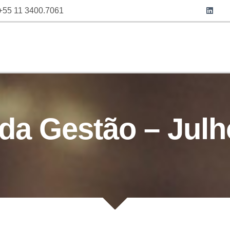
+55 11 3400.7061
E FAZEMOS
FUNDOS
COMO INVESTIR
IDEIAS & INS
 da Gestão – Julh