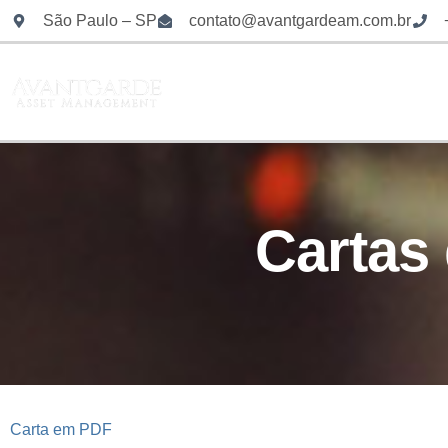
São Paulo – SP
contato@avantgardeam.com.br
HOME
QUEM SOMOS
O QU
CONTATO
Cartas
Carta em PDF