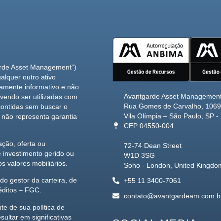
arde Asset Management”)
alquer outro ativo
ramente informativo e não
Avantgarde Asset Managemen
vendo ser utilizadas com
Rua Gomes de Carvalho, 1069 
contidas sem buscar o
Vila Olímpia – São Paulo, SP - 
 não representa garantia
CEP 04550-004
ção, oferta ou
72-74 Dean Street
investimento gerido ou
W1D 3SG
 valores mobiliários.
Soho - London, United Kingdo
o gestor da carteira, de
+55 11 3400-7061
éditos – FGC.
contato@avantgardeam.com.b
te de sua política de
ultar em significativas