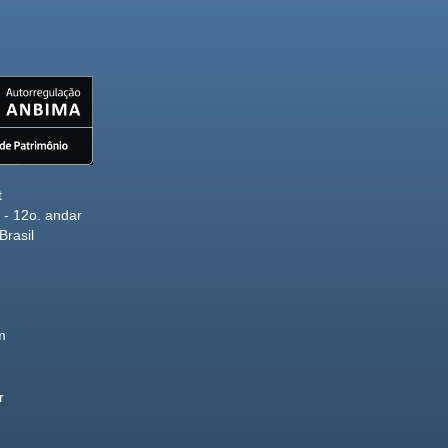
t
- 12o. andar
Brasil
m
r